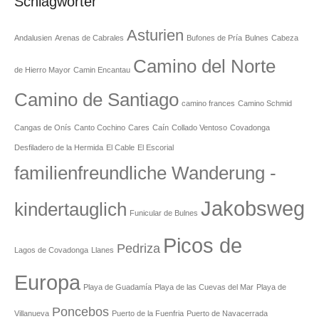
Schlagwörter
Asturien
Andalusien
Arenas de Cabrales
Bufones de Pría
Bulnes
Cabeza
Camino del Norte
de Hierro Mayor
Camin Encantau
Camino de Santiago
camino frances
Camino Schmid
Cangas de Onís
Canto Cochino
Cares
Caín
Collado Ventoso
Covadonga
Desfiladero de la Hermida
El Cable
El Escorial
familienfreundliche Wanderung -
Jakobsweg
kindertauglich
Funicular de Bulnes
Picos de
Pedriza
Lagos de Covadonga
Llanes
Europa
Playa de Guadamía
Playa de las Cuevas del Mar
Playa de
Poncebos
Villanueva
Puerto de la Fuenfria
Puerto de Navacerrada