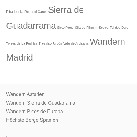
Sierra de
Ribadesella
Ruta del Cares
Guadarrama
Siete Picos
Silla de Filipe II.
Sotres
Tal des Duje
Wandern
Torres de La Pedriza
Tresviso
Urdón
Valle de Ardisana
Madrid
Wandern Asturien
Wandern Sierra de Guadarrama
Wandern Picos de Europa
Höchste Berge Spanien