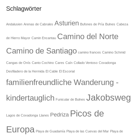
Schlagwörter
Asturien
Andalusien
Arenas de Cabrales
Bufones de Pría
Bulnes
Cabeza
Camino del Norte
de Hierro Mayor
Camin Encantau
Camino de Santiago
camino frances
Camino Schmid
Cangas de Onís
Canto Cochino
Cares
Caín
Collado Ventoso
Covadonga
Desfiladero de la Hermida
El Cable
El Escorial
familienfreundliche Wanderung -
Jakobsweg
kindertauglich
Funicular de Bulnes
Picos de
Pedriza
Lagos de Covadonga
Llanes
Europa
Playa de Guadamía
Playa de las Cuevas del Mar
Playa de