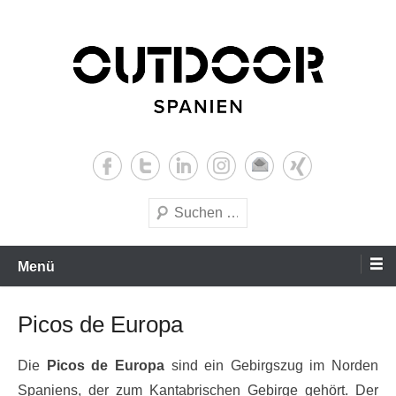
Zum
Inhalt
wechseln
Wanderungen und Bergtouren in Spanien
Outdoor-Spanien.com
Suche
Menü
Picos de Europa
Die
Picos de Europa
sind ein Gebirgszug im Norden
Spaniens, der zum Kantabrischen Gebirge gehört. Der