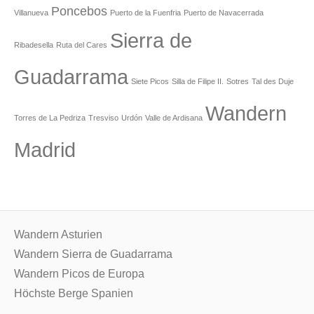
Poncebos
Villanueva
Puerto de la Fuenfria
Puerto de Navacerrada
Sierra de
Ribadesella
Ruta del Cares
Guadarrama
Siete Picos
Silla de Filipe II.
Sotres
Tal des Duje
Wandern
Torres de La Pedriza
Tresviso
Urdón
Valle de Ardisana
Madrid
Wandern Asturien
Wandern Sierra de Guadarrama
Wandern Picos de Europa
Höchste Berge Spanien