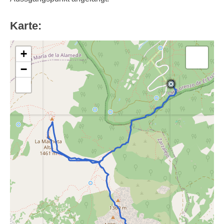
Karte:
+
−