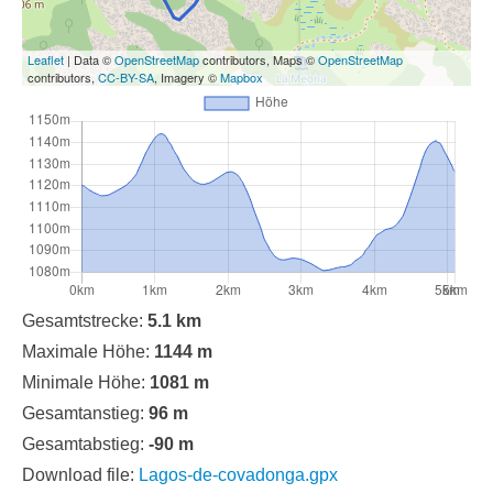
Leaflet
| Data ©
OpenStreetMap
contributors, Maps ©
OpenStreetMap
contributors,
CC-BY-SA
, Imagery ©
Mapbox
Gesamtstrecke:
5.1 km
Maximale Höhe:
1144 m
Minimale Höhe:
1081 m
Gesamtanstieg:
96 m
Gesamtabstieg:
-90 m
Download file:
Lagos-de-covadonga.gpx