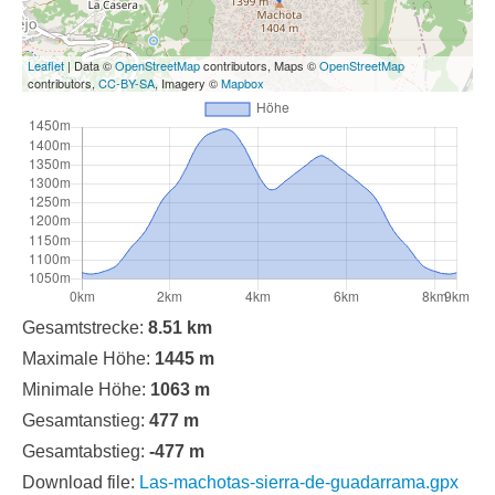
Leaflet
| Data ©
OpenStreetMap
contributors, Maps ©
OpenStreetMap
contributors,
CC-BY-SA
, Imagery ©
Mapbox
Gesamtstrecke:
8.51 km
Maximale Höhe:
1445 m
Minimale Höhe:
1063 m
Gesamtanstieg:
477 m
Gesamtabstieg:
-477 m
Download file:
Las-machotas-sierra-de-guadarrama.gpx