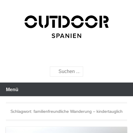
Zum
Inhalt
wechseln
Wanderungen und Bergtouren in Spanien
Outdoor-Spanien.com
Suche
Menü
Schlagwort:
familienfreundliche Wanderung – kindertauglich