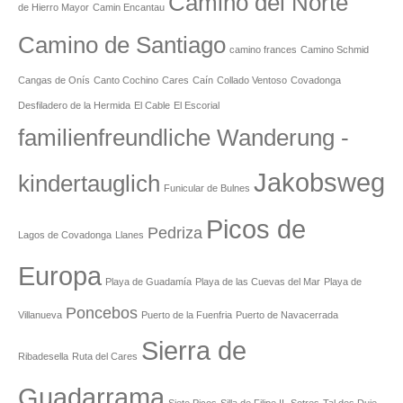
Camino del Norte
de Hierro Mayor
Camin Encantau
Camino de Santiago
camino frances
Camino Schmid
Cangas de Onís
Canto Cochino
Cares
Caín
Collado Ventoso
Covadonga
Desfiladero de la Hermida
El Cable
El Escorial
familienfreundliche Wanderung -
Jakobsweg
kindertauglich
Funicular de Bulnes
Picos de
Pedriza
Lagos de Covadonga
Llanes
Europa
Playa de Guadamía
Playa de las Cuevas del Mar
Playa de
Poncebos
Villanueva
Puerto de la Fuenfria
Puerto de Navacerrada
Sierra de
Ribadesella
Ruta del Cares
Guadarrama