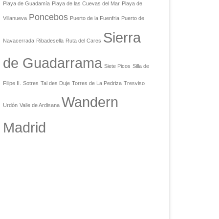
Playa de Guadamía
Playa de las Cuevas del Mar
Playa de
Poncebos
Villanueva
Puerto de la Fuenfria
Puerto de
Sierra
Navacerrada
Ribadesella
Ruta del Cares
de Guadarrama
Siete Picos
Silla de
Filipe II.
Sotres
Tal des Duje
Torres de La Pedriza
Tresviso
Wandern
Urdón
Valle de Ardisana
Madrid