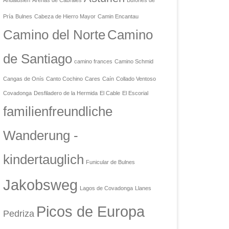
Andalusien
Arenas de Cabrales
Bufones de
Pría
Bulnes
Cabeza de Hierro Mayor
Camin Encantau
Camino del Norte
Camino
de Santiago
camino frances
Camino Schmid
Cangas de Onís
Canto Cochino
Cares
Caín
Collado Ventoso
Covadonga
Desfiladero de la Hermida
El Cable
El Escorial
familienfreundliche
Wanderung -
kindertauglich
Funicular de Bulnes
Jakobsweg
Lagos de Covadonga
Llanes
Picos de Europa
Pedriza