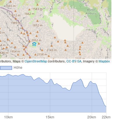
ributors, Maps ©
OpenStreetMap
contributors,
CC-BY-SA
, Imagery ©
Mapbox