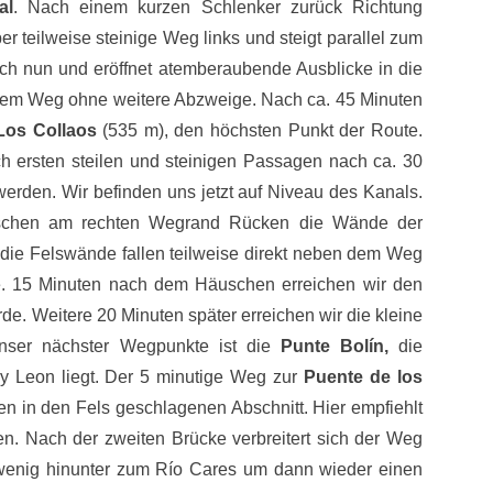
al
. Nach einem kurzen Schlenker zurück Richtung
er teilweise steinige Weg links und steigt parallel zum
ich nun und eröffnet atemberaubende Ausblicke in die
esem Weg ohne weitere Abzweige. Nach ca. 45 Minuten
Los Collaos
(535 m), den höchsten Punkt der Route.
h ersten steilen und steinigen Passagen nach ca. 30
rden. Wir befinden uns jetzt auf Niveau des Kanals.
uschen am rechten Wegrand Rücken die Wände der
die Felswände fallen teilweise direkt neben dem Weg
fe. 15 Minuten nach dem Häuschen erreichen wir den
de. Weitere 20 Minuten später erreichen wir die kleine
nser nächster Wegpunkte ist die
Punte Bolín,
die
 y Leon liegt. Der 5 minutige Weg zur
Puente de los
ten in den Fels geschlagenen Abschnitt. Hier empfiehlt
en. Nach der zweiten Brücke verbreitert sich der Weg
n wenig hinunter zum Río Cares um dann wieder einen