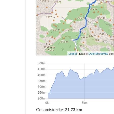
Leaflet
| Data ©
OpenStreetMap
cont
Gesamtstrecke:
21.73 km