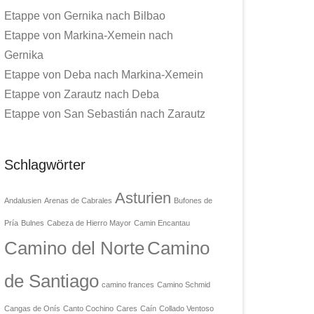
Etappe von Gernika nach Bilbao
Etappe von Markina-Xemein nach
Gernika
Etappe von Deba nach Markina-Xemein
Etappe von Zarautz nach Deba
Etappe von San Sebastián nach Zarautz
Schlagwörter
Asturien
Andalusien
Arenas de Cabrales
Bufones de
Pría
Bulnes
Cabeza de Hierro Mayor
Camin Encantau
Camino del Norte
Camino
de Santiago
camino frances
Camino Schmid
Cangas de Onís
Canto Cochino
Cares
Caín
Collado Ventoso