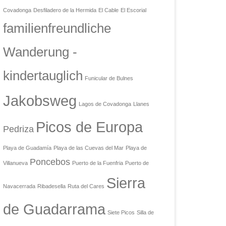
Covadonga
Desfiladero de la Hermida
El Cable
El Escorial
familienfreundliche
Wanderung -
kindertauglich
Funicular de Bulnes
Jakobsweg
Lagos de Covadonga
Llanes
Picos de Europa
Pedriza
Playa de Guadamía
Playa de las Cuevas del Mar
Playa de
Poncebos
Villanueva
Puerto de la Fuenfria
Puerto de
Sierra
Navacerrada
Ribadesella
Ruta del Cares
de Guadarrama
Siete Picos
Silla de