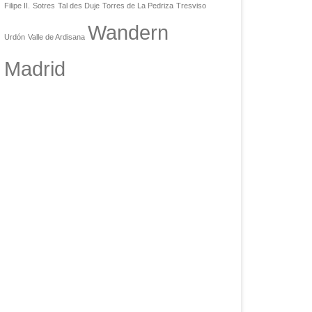
Filipe II.
Sotres
Tal des Duje
Torres de La Pedriza
Tresviso
Wandern
Urdón
Valle de Ardisana
Madrid