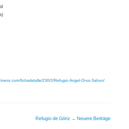
al
a)
irineos.com/fichadetalle/230/2/Refugio-Angel-Orus-Sahun/
Refugio de Góriz
→ Neuere Beiträge